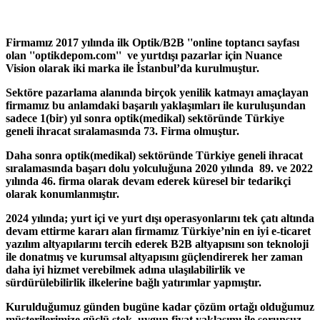
Firmamız 2017 yılında ilk Optik/B2B ''online toptancı sayfası
olan ''optikdepom.com'' ve yurtdışı pazarlar için Nuance
Vision olarak iki marka ile İstanbul’da kurulmuştur.
Sektöre pazarlama alanında birçok yenilik katmayı amaçlayan
firmamız bu anlamdaki başarılı yaklaşımları ile kuruluşundan
sadece 1(bir) yıl sonra optik(medikal) sektöründe Türkiye
geneli ihracat sıralamasında 73. Firma olmuştur.
Daha sonra optik(medikal) sektöründe Türkiye geneli ihracat
sıralamasında başarı dolu yolculuğuna 2020 yılında 89. ve 2022
yılında 46. firma olarak devam ederek küresel bir tedarikçi
olarak konumlanmıştır.
2024 yılında; yurt içi ve yurt dışı operasyonlarını tek çatı altında
devam ettirme kararı alan firmamız Türkiye’nin en iyi e-ticaret
yazılım altyapılarını tercih ederek B2B altyapısını son teknoloji
ile donatmış ve kurumsal altyapısını güçlendirerek her zaman
daha iyi hizmet verebilmek adına ulaşılabilirlik ve
sürdürülebilirlik ilkelerine bağlı yatırımlar yapmıştır.
Kurulduğumuz günden bugüne kadar çözüm ortağı olduğumuz
müşterilerimize güçlü stok, uygun fiyat yaklaşımı ile sorunsuz