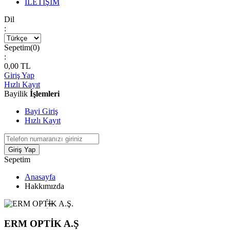
İLETİŞİM
Dil
:
Sepetim(
0
)
:
0,00
TL
Giriş Yap
Hızlı Kayıt
Bayilik
İşlemleri
Bayi Giriş
Hızlı Kayıt
Giriş Yap
Sepetim
Anasayfa
Hakkımızda
ERM OPTİK A.Ş