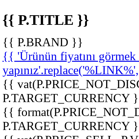
{{ P.TITLE }}
{{ P.BRAND }}
{{ 'Ürünün fiyatını görme
yapınız'.replace('%LINK%', '
{{ vat(P.PRICE_NOT_DIS
P.TARGET_CURRENCY }
{{ format(P.PRICE_NOT
P.TARGET_CURRENCY }