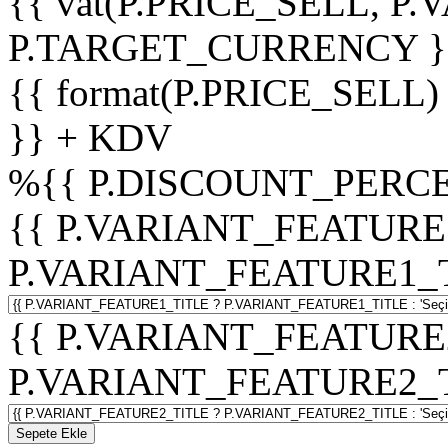
{{ vat(P.PRICE_SELL, P.V
P.TARGET_CURRENCY }
{{ format(P.PRICE_SELL)
}} + KDV
%
{{ P.DISCOUNT_PERCE
{{ P.VARIANT_FEATURE
P.VARIANT_FEATURE1_TITL
{{ P.VARIANT_FEATURE
P.VARIANT_FEATURE2_TITL
Sepete Ekle