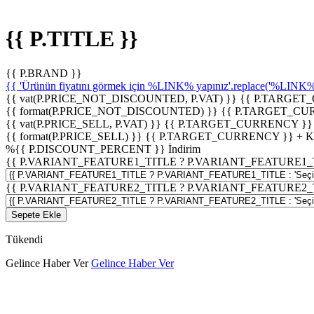
{{ P.TITLE }}
{{ P.BRAND }}
{{ 'Ürünün fiyatını görmek için %LINK% yapınız'.replace('%LINK%', 
{{ vat(P.PRICE_NOT_DISCOUNTED, P.VAT) }}
{{ P.TARGET
{{ format(P.PRICE_NOT_DISCOUNTED) }}
{{ P.TARGET_CU
{{ vat(P.PRICE_SELL, P.VAT) }}
{{ P.TARGET_CURRENCY }}
{{ format(P.PRICE_SELL) }}
{{ P.TARGET_CURRENCY }} + 
%
{{ P.DISCOUNT_PERCENT }}
İndirim
{{ P.VARIANT_FEATURE1_TITLE ? P.VARIANT_FEATURE1_TITLE
{{ P.VARIANT_FEATURE2_TITLE ? P.VARIANT_FEATURE2_TITLE
Sepete Ekle
Tükendi
Gelince Haber Ver
Gelince Haber Ver