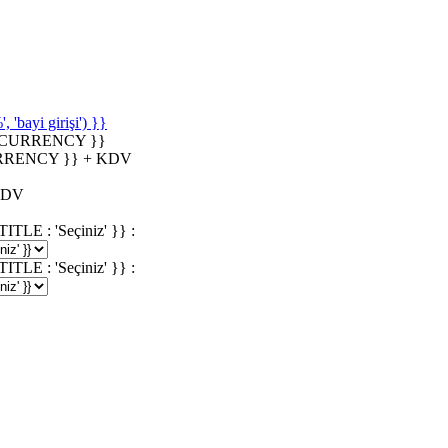
'bayi girişi') }}
_CURRENCY }}
RRENCY }} + KDV
KDV
 : 'Seçiniz' }} :
 : 'Seçiniz' }} :