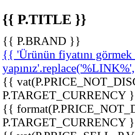
{{ P.TITLE }}
{{ P.BRAND }}
{{ 'Ürünün fiyatını görme
yapınız'.replace('%LINK%', '
{{ vat(P.PRICE_NOT_DIS
P.TARGET_CURRENCY }
{{ format(P.PRICE_NOT
P.TARGET_CURRENCY }