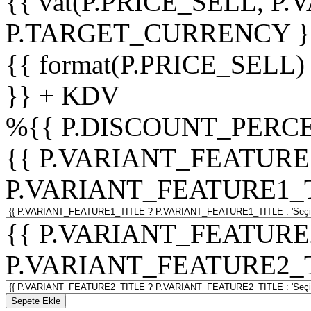
{{ vat(P.PRICE_SELL, P.V
P.TARGET_CURRENCY }
{{ format(P.PRICE_SELL)
}} + KDV
%
{{ P.DISCOUNT_PERCE
{{ P.VARIANT_FEATURE
P.VARIANT_FEATURE1_TITL
{{ P.VARIANT_FEATURE
P.VARIANT_FEATURE2_TITL
Sepete Ekle