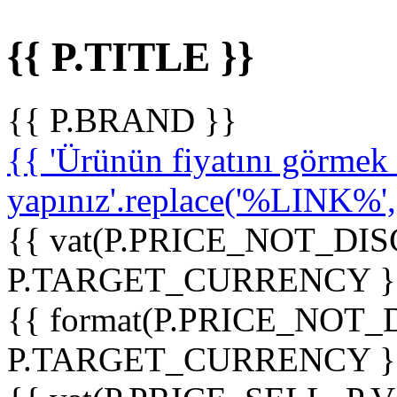
{{ P.TITLE }}
{{ P.BRAND }}
{{ 'Ürünün fiyatını görme
yapınız'.replace('%LINK%', '
{{ vat(P.PRICE_NOT_DIS
P.TARGET_CURRENCY }
{{ format(P.PRICE_NOT
P.TARGET_CURRENCY }