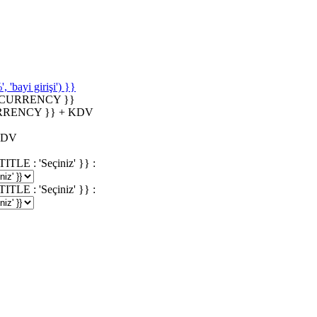
'bayi girişi') }}
_CURRENCY }}
RRENCY }} + KDV
KDV
 : 'Seçiniz' }} :
 : 'Seçiniz' }} :