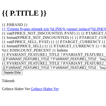
{{ P.TITLE }}
{{ P.BRAND }}
{{ 'Ürünün fiyatını görmek için %LINK% yapınız'.replace('%LINK%', 
{{ vat(P.PRICE_NOT_DISCOUNTED, P.VAT) }}
{{ P.TARGET
{{ format(P.PRICE_NOT_DISCOUNTED) }}
{{ P.TARGET_CU
{{ vat(P.PRICE_SELL, P.VAT) }}
{{ P.TARGET_CURRENCY }}
{{ format(P.PRICE_SELL) }}
{{ P.TARGET_CURRENCY }} + 
%
{{ P.DISCOUNT_PERCENT }}
İndirim
{{ P.VARIANT_FEATURE1_TITLE ? P.VARIANT_FEATURE1_TITLE
{{ P.VARIANT_FEATURE2_TITLE ? P.VARIANT_FEATURE2_TITLE
Sepete Ekle
Tükendi
Gelince Haber Ver
Gelince Haber Ver