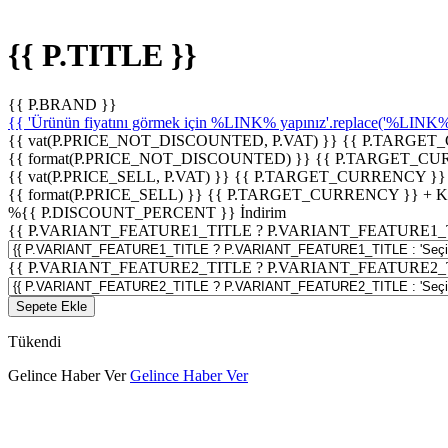
{{ P.TITLE }}
{{ P.BRAND }}
{{ 'Ürünün fiyatını görmek için %LINK% yapınız'.replace('%LINK%', 
{{ vat(P.PRICE_NOT_DISCOUNTED, P.VAT) }}
{{ P.TARGET
{{ format(P.PRICE_NOT_DISCOUNTED) }}
{{ P.TARGET_CU
{{ vat(P.PRICE_SELL, P.VAT) }}
{{ P.TARGET_CURRENCY }}
{{ format(P.PRICE_SELL) }}
{{ P.TARGET_CURRENCY }} + 
%
{{ P.DISCOUNT_PERCENT }}
İndirim
{{ P.VARIANT_FEATURE1_TITLE ? P.VARIANT_FEATURE1_TITLE
{{ P.VARIANT_FEATURE2_TITLE ? P.VARIANT_FEATURE2_TITLE
Sepete Ekle
Tükendi
Gelince Haber Ver
Gelince Haber Ver