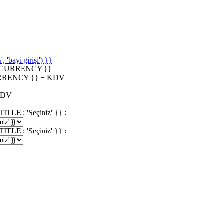
'bayi girişi') }}
_CURRENCY }}
RRENCY }} + KDV
KDV
 : 'Seçiniz' }} :
 : 'Seçiniz' }} :