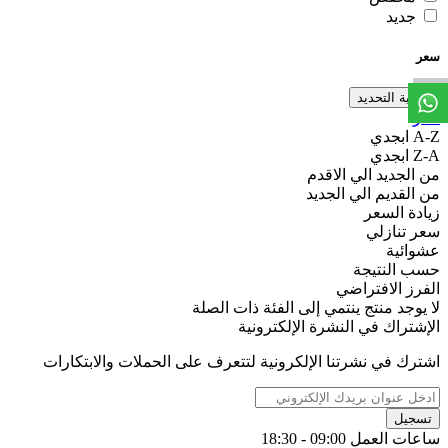
جديد
W
h
t
s
a
p
p
D
e
s
t
e
H
a
t
t
سعر
تصفية التحديد
فلتر
A-Z ابجدي
Z-A ابجدي
من الجديد الي الاقدم
من القديم الي الجديد
زيادة السعر
سعر تنازلي
عشوائية
حسب النتيجة
الفرز الافتراضي
لا يوجد منتج ينتمي إلى الفئة ذات الصلة
الإشتراك في النشرة الإلكترونية
اشترك في نشرتنا الإلكرونية لتتعرف على الحملات والابتكارات
تسجيل
ساعات العمل 09:00 - 18:30