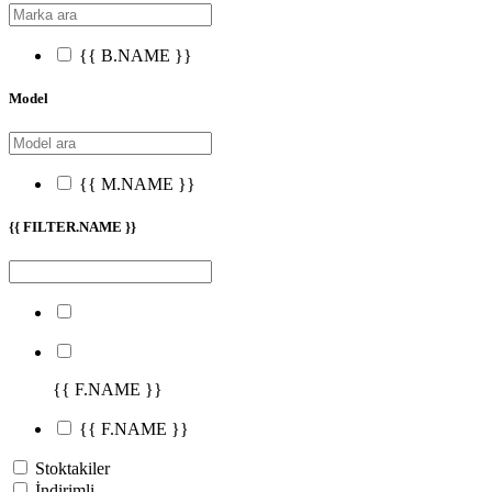
{{ B.NAME }}
Model
{{ M.NAME }}
{{ FILTER.NAME }}
{{ F.NAME }}
{{ F.NAME }}
Stoktakiler
İndirimli