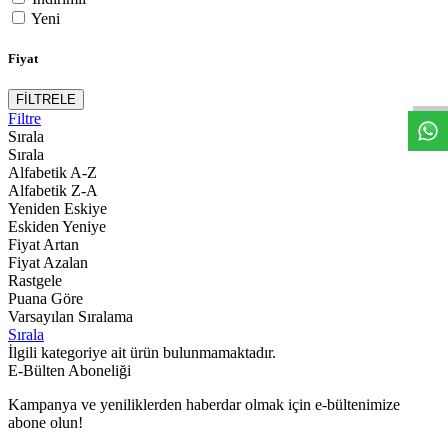
Yeni
W
h
t
s
a
p
p
D
e
s
t
e
H
a
t
t
Fiyat
FİLTRELE
Filtre
Sırala
Sırala
Alfabetik A-Z
Alfabetik Z-A
Yeniden Eskiye
Eskiden Yeniye
Fiyat Artan
Fiyat Azalan
Rastgele
Puana Göre
Varsayılan Sıralama
Sırala
İlgili kategoriye ait ürün bulunmamaktadır.
E-Bülten Aboneliği
Kampanya ve yeniliklerden haberdar olmak için e-bültenimize
abone olun!