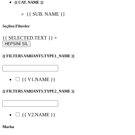
{{ CAT. NAME }}
{{ SUB. NAME }}
Seçilen Filtreler
{{ SELECTED.TEXT }} ×
HEPSİNİ SİL
{{ FILTERS.VARIANTS.TYPE1_NAME }}
{{ V1.NAME }}
{{ FILTERS.VARIANTS.TYPE2_NAME }}
{{ V2.NAME }}
Marka