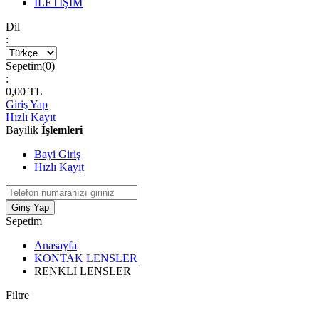
İLETİŞİM
Dil
:
Sepetim(
0
)
:
0,00
TL
Giriş Yap
Hızlı Kayıt
Bayilik
İşlemleri
Bayi Giriş
Hızlı Kayıt
Giriş Yap
Sepetim
Anasayfa
KONTAK LENSLER
RENKLİ LENSLER
Filtre